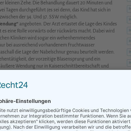
er kleinen Zehe. Die Behandlung dauert 20 Minuten und
wei Tagen durchgeführt (es sei denn, das Kind hat sich in
 zwischen der 34. Und 37. SSW möglich.
Wendung“
angeboten. Der Arzt ertastet die Lage des Kindes
 es eine Rolle vorwärts oder rückwärts macht. Dabei wird
H
nchen Kliniken wird sogar ein wehenhemmendes
nur bei ausreichend vorhandenem Fruchtwasser
schall die Lage der Nabelschnur genau beurteilt werden.
H
 Wehentätigkeit, der vorzeitige Blasensprung und ein
H
 äußere Wendung nur in Kaiserschnittbereitschaft und
 durchgeführt.
zelbaum Öl
wurden gute Erfahrungen gemacht. Unten ist
K
e?
M
 invasive, die äußere Wendung erst kurz vor dem
ächst nichts gegen das Ausprobieren aller anderen etwas
M
ynäkologe dazu grünes Licht gegeben hat, also keine
M
 in der Geburtshilfe ist das wichtigste Mittel die