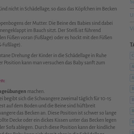
S
Kind nicht in Schädellage, so dass das Köpfchen im Becken
U
ippenbogens der Mutter. Die Beine des Babies sind dabei
V
engeklappt im Bauch sitzt. Der Steiß ist führend
iden Füßen voran (Fußlage) oder es hockt mit den Füßen
T
-Fußlage).
tane Drehung der Kinder in die Schädellage in Ruhe
C
ner Position kann man versuchen das Baby sanft zum
A
en:
B
ageübungen
machen.
i begibt sich die Schwangere zweimal täglich für 10-15
B
est auf dem Boden und die Beine sind hüftbreit
B
angere das Becken an. Diese Position ist schwer so lange
llte Decke oder ein dickes Kissen unter das Becken legen
B
er Sofa ablegen. Durch diese Position kann der kindliche
B