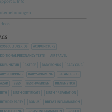
upport & Info
nternehmungen
ideos
AGS
ROSSCULTUREKIDS
ACUPUNCTURE
DDITIONAL PREGNANCY TESTS
AIR TRAVEL
AKUPUNKTUR
B STREP
BABY BONUS
BABY CLUB
ABY SHOPPING
BABYSWIMMING
BALANCE BIKE
AZAR
BEES
BESCHWERDEN
BIENENSTICH
IRTH
BIRTH CERTIFICATE
BIRTH PREPARATION
IRTHDAY PARTY
BONUS
BREAST INFLAMMATION
REASTFEEDING
BREASTINFLAMMATION
BREECH