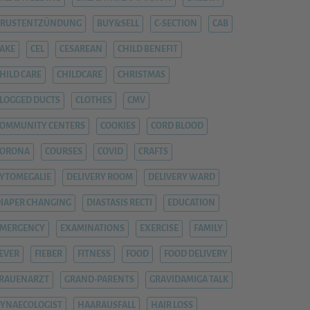
BRUSTENTZÜNDUNG
BUY&SELL
C-SECTION
CAB
AKE
CEL
CESAREAN
CHILD BENEFIT
HILD CARE
CHILDCARE
CHRISTMAS
LOGGED DUCTS
CLOTHES
CMV
OMMUNITY CENTERS
COOKIES
CORD BLOOD
CORONA
COURSES
COVID
CRAFTS
YTOMEGALIE
DELIVERY ROOM
DELIVERY WARD
IAPER CHANGING
DIASTASIS RECTI
EDUCATION
EMERGENCY
EXAMINATIONS
EXERCISE
FAMILY
EVER
FIEBER
FITNESS
FOOD
FOOD DELIVERY
RAUENARZT
GRAND-PARENTS
GRAVIDAMIGA TALK
YNAECOLOGIST
HAARAUSFALL
HAIR LOSS