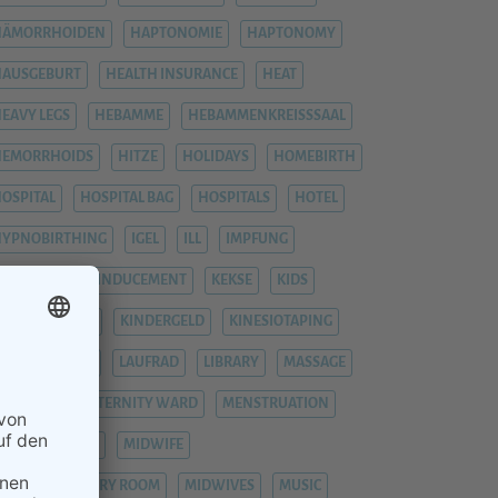
HÄMORRHOIDEN
HAPTONOMIE
HAPTONOMY
HAUSGEBURT
HEALTH INSURANCE
HEAT
EAVY LEGS
HEBAMME
HEBAMMENKREISSSAAL
HEMORRHOIDS
HITZE
HOLIDAYS
HOMEBIRTH
OSPITAL
HOSPITAL BAG
HOSPITALS
HOTEL
YPNOBIRTHING
IGEL
ILL
IMPFUNG
IMPFUNGEN
INDUCEMENT
KEKSE
KIDS
INDERGARTEN
KINDERGELD
KINESIOTAPING
KRANKENHAUS
LAUFRAD
LIBRARY
MASSAGE
ASTITIS
MATERNITY WARD
MENSTRUATION
ENTAL HEALTH
MIDWIFE
IDWIFE DELIVERY ROOM
MIDWIVES
MUSIC