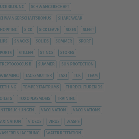
ÜCKBILDUNG
SCHWANGERSCHAFT
SCHWANGERSCHAFTSBONUS
SHAPE WEAR
HOPPING
SICK
SICK LEAVE
SIZES
SLEEP
LIPS
SNACKS
SOLIDS
SOMMER
SPORT
PORTS
STILLEN
STINGS
STORES
TREPTOCOCCUS B
SUMMER
SUN PROTECTION
SWIMMING
TAGESMUTTER
TAXI
TCK
TEAM
EETHING
TEMPER TANTRUMS
THIRDCULTUREKIDS
OILETS
TOXOPLASMOSIS
TRAINING
UNTERSUCHUNGEN
VACCINATION
VACCINATIONS
AXINATION
VIDEOS
VIRUS
WASPS
ASSEREINLAGERUNG
WATER RETENTION