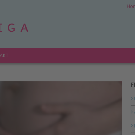
Ho
AKT
F