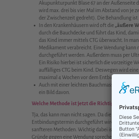
Akupunkturpunkt Blase 67 an der Außenseite d
wird max. drei bis vier Mal im Abstand von je z
der Zwischenzeit gedreht). Die Behandlung ist
In den Krankenhäusern wird oft die
„äußere 
durch die Bauchdecke und führt das Kind, damit
das Kind immer mittels CTG überwacht. In ma
Medikament verabreicht. Eine Wendung kann 
durchgeführt werden. Außerdem muss per Ultra
Ein Risiko hierbei ist sicherlich die vorzeitige
auffälliges CTG beim Kind. Deswegen wird eine
maximal 4 Wochen vor dem Entbindungstermin
Auch mit einer leichten Bauchmassage mit
Pur
ein Bild davon.
Welche Methode ist jetzt die Richtige und Best
Tja, das kann man nicht sagen. Da die am meisten
Entbindungstermin durchgeführt wird, spricht zun
sanfteren Methoden. Wichtig dabei ist, dass der G
Gründe gegen eine Wendung sprechen. Wie bei allem