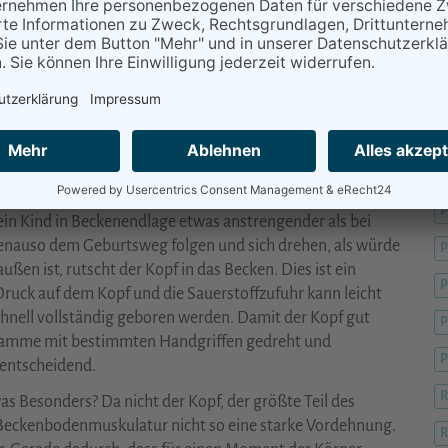
ie Muskelspannung und das Kind hat es deutlich leichter in
M
der nicht möglich ist?
entbinden. In jeder Stadt gibt es Kliniken, die dies öfter
digt euch, welche Klinik in eurer Nähe am Erfahrensten ist.
O
aginalen Beckenendlagengeburt das entscheidendste
P
 ein Kind in Beckenendlage etwas anstrengender als bei
genauso dem Geburtsweg folgen und sich drehen, als würde
P
en ist, rutscht der Kopf in das Becken. Dies ist ein
P
Druck auf dem Kopf und die Sauerstoffzufuhr kann leicht
hnell vollständig geboren werden. Damit der Kopf gut
ebamme mit bestimmten Handgriffen gedreht und
P
 entscheidend.
R
s Besonders? Da nicht der Kopf, der größte Teil des
 Beckenbodenmuskulatur nicht so eine starke Vordehnung.
R