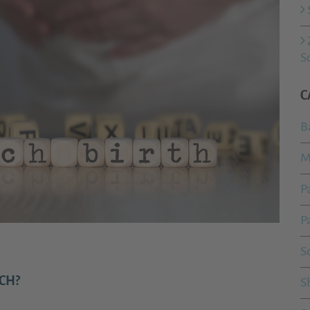
S
C
B
M
P
P
S
CH?
S