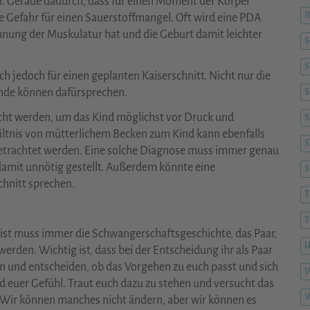
r. Gerade dadurch, dass für einen Moment der Körper
R
ie Gefahr für einen Sauerstoffmangel. Oft wird eine PDA
nung der Muskulatur hat und die Geburt damit leichter
S
h jedoch für einen geplanten Kaiserschnitt. Nicht nur die
nde können dafürsprechen.
S
acht werden, um das Kind möglichst vor Druck und
S
ältnis von mütterlichem Becken zum Kind kann ebenfalls
S
betrachtet werden. Eine solche Diagnose muss immer genau
 damit unnötig gestellt. Außerdem könnte eine
hnitt sprechen.
T
T
ist muss immer die Schwangerschaftsgeschichte, das Paar,
rden. Wichtig ist, dass bei der Entscheidung ihr als Paar
n und entscheiden, ob das Vorgehen zu euch passt und sich
V
und euer Gefühl. Traut euch dazu zu stehen und versucht das
W
Wir können manches nicht ändern, aber wir können es