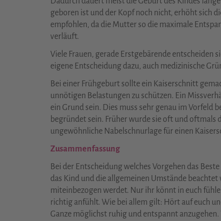
Dadurch dauert meist die Geburt des Kindes länge
geboren ist und der Kopf noch nicht, erhöht sich d
empfohlen, da die Mutter so die maximale Entspan
verläuft.
Viele Frauen, gerade Erstgebärende entscheiden sic
eigene Entscheidung dazu, auch medizinische Grü
Bei einer Frühgeburt sollte ein Kaiserschnitt gem
unnötigen Belastungen zu schützen. Ein Missverh
ein Grund sein. Dies muss sehr genau im Vorfeld 
begründet sein. Früher wurde sie oft und oftmals
ungewöhnliche Nabelschnurlage für einen Kaisersc
Zusammenfassung
Bei der Entscheidung welches Vorgehen das Beste 
das Kind und die allgemeinen Umstände beachtet we
miteinbezogen werdet. Nur ihr könnt in euch fühle
richtig anfühlt. Wie bei allem gilt: Hört auf euch 
Ganze möglichst ruhig und entspannt anzugehen. 