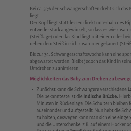
Bei ca. 3 % der Schwangerschaften dreht sich das 
liegt.
Der Kopf liegt stattdessen direkt unterhalb des R
entweder stark angewinkelt, so dass es wie zusamm
(Steißlage) oder das Kind liegt mit einem oder be
neben dem Steiß in sich zusammengekauert (Steiß
Bis zur 34. Schwangerschaftswoche kann eine spon
abgewartet werden. Bleibt jedoch das Kind in sei
Umdrehen zu animieren.
Möglichkeiten das Baby zum Drehen zu beweg
Zunächst kann die Schwangere verschiedene
L
Die bekannteste ist die
Indische Brücke.
Hierbe
Minuten in Rückenlage. Die Schultern bleiben f
auseinander und aufgestellt. Nun hebt die Schw
zu halten, deswegen kann man sich eine eingero
und die Unterschenkel z.B. auf einem Hocker od