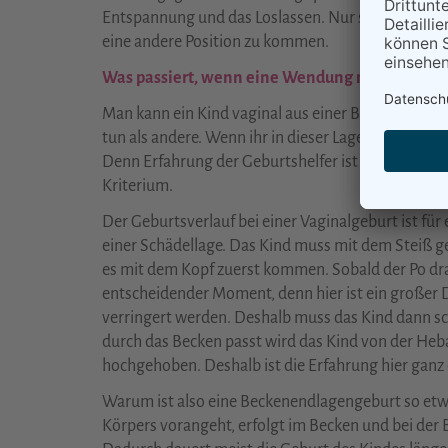
Entspannung und das Loslassen. Nur so löst sich d
eine andere Position zu kommen.
Was passiert, wenn eine Wendung nicht klappt o
Man kann ein Kind vaginal aus einer Beckenendlage 
tun als andere. Wenn ihr in dieser Lage seid, erkun
Denn Erfahrung der Geburtshelfer ist bei einer v
Kriterium.
Der Geburtsverlauf bei einer Vaginalgeburt ist für
einer Schädellage. Das Kind muss mit dem Steiß 
es mit dem Kopf zuerst kommen. Sobald der Po drauß
entscheidender Moment, denn hier ist ein großer 
verringert werden. Deshalb muss das Kind dann sc
durch das Becken passt wird das Kind von der H
hochgehoben. Deshalb ist die Erfahrung hier ganz
Warum ist also eine Beckenendlagengeburt so etwa
Körpers vorangeht, erfolgt im Becken und bei der