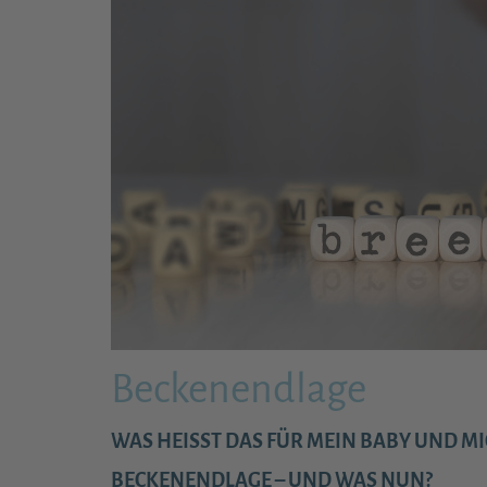
Beckenendlage
WAS HEISST DAS FÜR MEIN BABY UND MI
BECKENENDLAGE – UND WAS NUN?