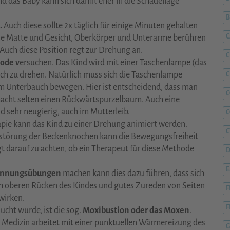
 das Baby kann sich damit eher in die Schädellage
.
Auch diese sollte 2x täglich für einige Minuten gehalten
C
ine Matte und Gesicht, Oberkörper und Unterarme berühren
. Auch diese Position regt zur Drehung an.
C
ode v
ersuchen. Das Kind wird mit einer Taschenlampe (das
ich zu drehen. Natürlich muss sich die Taschenlampe
C
m Unterbauch bewegen. Hier ist entscheidend, dass man
C
macht selten einen Rückwärtspurzelbaum. Auch eine
d sehr neugierig, auch im Mutterleib.
pie kann das Kind zu einer Drehung animiert werden.
C
störung der Beckenknochen kann die Bewegungsfreiheit
t darauf zu achten, ob ein Therapeut für diese Methode
D
annungsübungen
machen kann dies dazu führen, dass sich
am oberen Rücken des Kindes und gutes Zureden von Seiten
F
wirken.
F
ucht wurde, ist die sog.
Moxibustion oder das Moxen
.
 Medizin arbeitet mit einer punktuellen Wärmereizung des
G