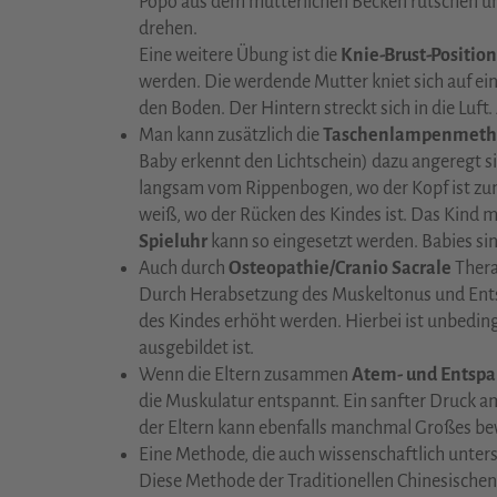
Popo aus dem mütterlichen Becken rutschen und
drehen.
Eine weitere Übung ist die
Knie-Brust-Position
werden. Die werdende Mutter kniet sich auf e
den Boden. Der Hintern streckt sich in die Luft
Man kann zusätzlich die
Taschenlampenmeth
Baby erkennt den Lichtschein) dazu angeregt s
langsam vom Rippenbogen, wo der Kopf ist zu
weiß, wo der Rücken des Kindes ist. Das Kind 
Spieluhr
kann so eingesetzt werden. Babies sin
Auch durch
Osteopathie/Cranio Sacrale
Thera
Durch Herabsetzung des Muskeltonus und Ent
des Kindes erhöht werden. Hierbei ist unbeding
ausgebildet ist.
Wenn die Eltern zusammen
Atem- und Entsp
die Muskulatur entspannt. Ein sanfter Druck 
der Eltern kann ebenfalls manchmal Großes be
Eine Methode, die auch wissenschaftlich unters
Diese Methode der Traditionellen Chinesischen