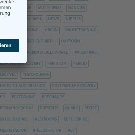
UTTER-KIND-KUR
MUTTERPASS
NANNIES
NANNY
NAPPY RASH
NEWS
NIPPLES
NURSERY
NURSING
OBGYN
ONLINETRAINING
UTINGS
OUTPATIENT BIRTH
OXYTOCIN
PAPERWORK
PARENTAL ALLOWANCE
PARENTING
ELVIC FLOOR RECOVERY
PERINEUM
PERIOD
LACENTA
PLAYGROUNDS
OSTPARTUM DEPRESSION
POSTPARTUM RECOVERY
PPD
PRECOOKING
PREGNANCY
REGNANCY BONUS
PRESENTS
QUARK
RECIPE
EKTUSDIASTASE
RESTROOMS
RETTERSPITZ
HESUS FACTOR
RHESUSFAKTOR
RSV