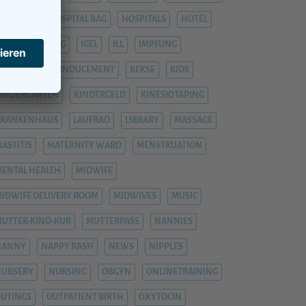
OSPITAL
HOSPITAL BAG
HOSPITALS
HOTEL
YPNOBIRTHING
IGEL
ILL
IMPFUNG
IMPFUNGEN
INDUCEMENT
KEKSE
KIDS
INDERGARTEN
KINDERGELD
KINESIOTAPING
KRANKENHAUS
LAUFRAD
LIBRARY
MASSAGE
ASTITIS
MATERNITY WARD
MENSTRUATION
ENTAL HEALTH
MIDWIFE
IDWIFE DELIVERY ROOM
MIDWIVES
MUSIC
UTTER-KIND-KUR
MUTTERPASS
NANNIES
NANNY
NAPPY RASH
NEWS
NIPPLES
NURSERY
NURSING
OBGYN
ONLINETRAINING
UTINGS
OUTPATIENT BIRTH
OXYTOCIN