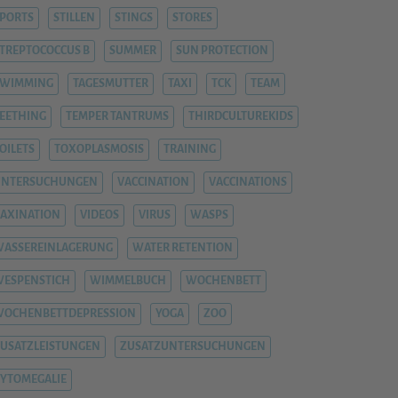
PORTS
STILLEN
STINGS
STORES
TREPTOCOCCUS B
SUMMER
SUN PROTECTION
SWIMMING
TAGESMUTTER
TAXI
TCK
TEAM
EETHING
TEMPER TANTRUMS
THIRDCULTUREKIDS
OILETS
TOXOPLASMOSIS
TRAINING
UNTERSUCHUNGEN
VACCINATION
VACCINATIONS
AXINATION
VIDEOS
VIRUS
WASPS
ASSEREINLAGERUNG
WATER RETENTION
ESPENSTICH
WIMMELBUCH
WOCHENBETT
WOCHENBETTDEPRESSION
YOGA
ZOO
USATZLEISTUNGEN
ZUSATZUNTERSUCHUNGEN
YTOMEGALIE