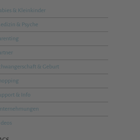
abies & Kleinkinder
edizin & Psyche
arenting
artner
chwangerschaft & Geburt
hopping
upport & Info
nternehmungen
ideos