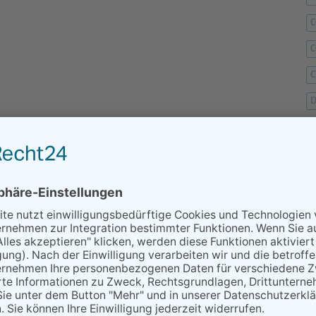
C
C
D
F
F
G
H