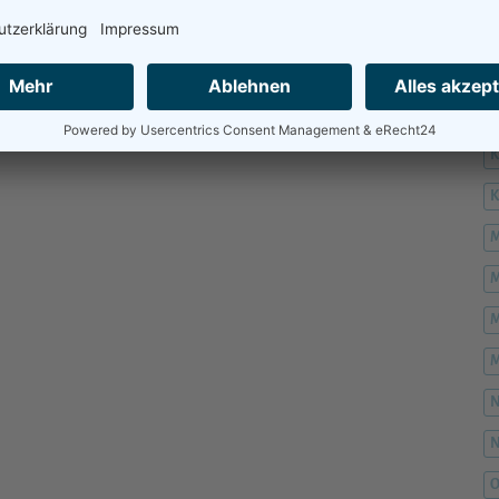
H
H
K
M
M
M
M
O