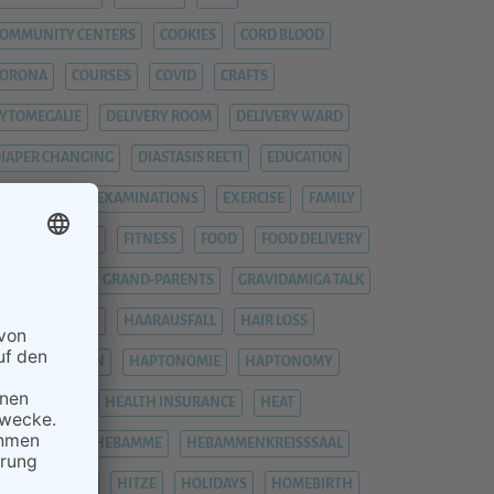
OMMUNITY CENTERS
COOKIES
CORD BLOOD
CORONA
COURSES
COVID
CRAFTS
YTOMEGALIE
DELIVERY ROOM
DELIVERY WARD
IAPER CHANGING
DIASTASIS RECTI
EDUCATION
EMERGENCY
EXAMINATIONS
EXERCISE
FAMILY
EVER
FIEBER
FITNESS
FOOD
FOOD DELIVERY
RAUENARZT
GRAND-PARENTS
GRAVIDAMIGA TALK
YNAECOLOGIST
HAARAUSFALL
HAIR LOSS
HÄMORRHOIDEN
HAPTONOMIE
HAPTONOMY
HAUSGEBURT
HEALTH INSURANCE
HEAT
EAVY LEGS
HEBAMME
HEBAMMENKREISSSAAL
HEMORRHOIDS
HITZE
HOLIDAYS
HOMEBIRTH