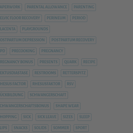
PAPERWORK
PARENTAL ALLOWANCE
PARENTING
ELVIC FLOOR RECOVERY
PERINEUM
PERIOD
LACENTA
PLAYGROUNDS
OSTPARTUM DEPRESSION
POSTPARTUM RECOVERY
PPD
PRECOOKING
PREGNANCY
REGNANCY BONUS
PRESENTS
QUARK
RECIPE
EKTUSDIASTASE
RESTROOMS
RETTERSPITZ
HESUS FACTOR
RHESUSFAKTOR
RSV
ÜCKBILDUNG
SCHWANGERSCHAFT
SCHWANGERSCHAFTSBONUS
SHAPE WEAR
HOPPING
SICK
SICK LEAVE
SIZES
SLEEP
LIPS
SNACKS
SOLIDS
SOMMER
SPORT