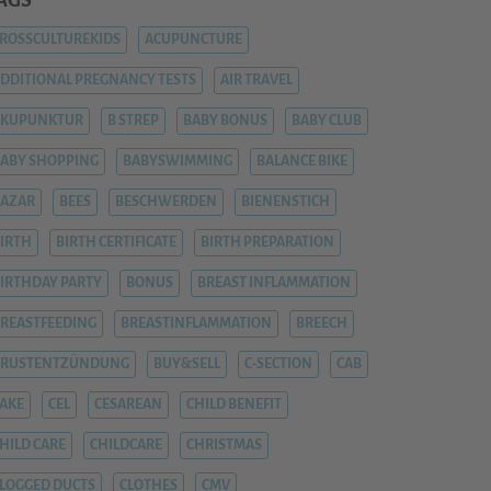
AGS
ROSSCULTUREKIDS
ACUPUNCTURE
DDITIONAL PREGNANCY TESTS
AIR TRAVEL
AKUPUNKTUR
B STREP
BABY BONUS
BABY CLUB
ABY SHOPPING
BABYSWIMMING
BALANCE BIKE
AZAR
BEES
BESCHWERDEN
BIENENSTICH
IRTH
BIRTH CERTIFICATE
BIRTH PREPARATION
IRTHDAY PARTY
BONUS
BREAST INFLAMMATION
REASTFEEDING
BREASTINFLAMMATION
BREECH
BRUSTENTZÜNDUNG
BUY&SELL
C-SECTION
CAB
AKE
CEL
CESAREAN
CHILD BENEFIT
HILD CARE
CHILDCARE
CHRISTMAS
LOGGED DUCTS
CLOTHES
CMV