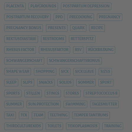
PLACENTA
PLAYGROUNDS
POSTPARTUM DEPRESSION
POSTPARTUM RECOVERY
PPD
PRECOOKING
PREGNANCY
PREGNANCY BONUS
PRESENTS
QUARK
RECIPE
REKTUSDIASTASE
RESTROOMS
RETTERSPITZ
RHESUS FACTOR
RHESUSFAKTOR
RSV
RÜCKBILDUNG
SCHWANGERSCHAFT
SCHWANGERSCHAFTSBONUS
SHAPE WEAR
SHOPPING
SICK
SICK LEAVE
SIZES
SLEEP
SLIPS
SNACKS
SOLIDS
SOMMER
SPORT
SPORTS
STILLEN
STINGS
STORES
STREPTOCOCCUS B
SUMMER
SUN PROTECTION
SWIMMING
TAGESMUTTER
TAXI
TCK
TEAM
TEETHING
TEMPER TANTRUMS
THIRDCULTUREKIDS
TOILETS
TOXOPLASMOSIS
TRAINING