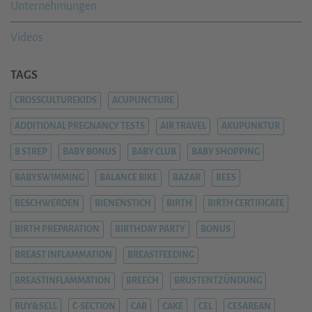
Unternehmungen
Videos
TAGS
CROSSCULTUREKIDS
ACUPUNCTURE
ADDITIONAL PREGNANCY TESTS
AIR TRAVEL
AKUPUNKTUR
B STREP
BABY BONUS
BABY CLUB
BABY SHOPPING
BABYSWIMMING
BALANCE BIKE
BAZAR
BEES
BESCHWERDEN
BIENENSTICH
BIRTH
BIRTH CERTIFICATE
BIRTH PREPARATION
BIRTHDAY PARTY
BONUS
BREAST INFLAMMATION
BREASTFEEDING
BREASTINFLAMMATION
BREECH
BRUSTENTZÜNDUNG
BUY&SELL
C-SECTION
CAB
CAKE
CEL
CESAREAN