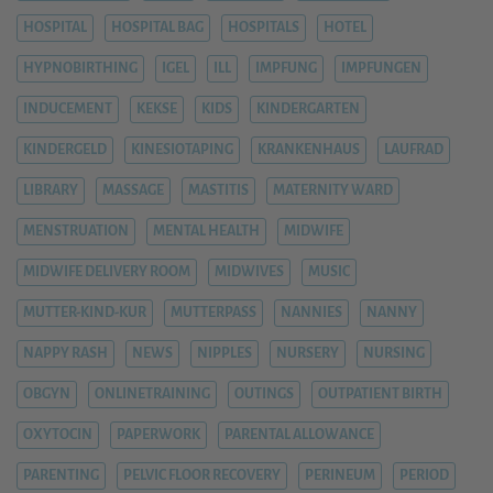
HOSPITAL
HOSPITAL BAG
HOSPITALS
HOTEL
HYPNOBIRTHING
IGEL
ILL
IMPFUNG
IMPFUNGEN
INDUCEMENT
KEKSE
KIDS
KINDERGARTEN
KINDERGELD
KINESIOTAPING
KRANKENHAUS
LAUFRAD
LIBRARY
MASSAGE
MASTITIS
MATERNITY WARD
MENSTRUATION
MENTAL HEALTH
MIDWIFE
MIDWIFE DELIVERY ROOM
MIDWIVES
MUSIC
MUTTER-KIND-KUR
MUTTERPASS
NANNIES
NANNY
NAPPY RASH
NEWS
NIPPLES
NURSERY
NURSING
OBGYN
ONLINETRAINING
OUTINGS
OUTPATIENT BIRTH
OXYTOCIN
PAPERWORK
PARENTAL ALLOWANCE
PARENTING
PELVIC FLOOR RECOVERY
PERINEUM
PERIOD