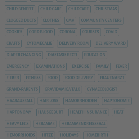
CHILD BENEFIT
CHILD CARE
CHILDCARE
CHRISTMAS
CLOGGED DUCTS
CLOTHES
CMV
COMMUNITY CENTERS
COOKIES
CORD BLOOD
CORONA
COURSES
COVID
CRAFTS
CYTOMEGALIE
DELIVERY ROOM
DELIVERY WARD
DIAPER CHANGING
DIASTASIS RECTI
EDUCATION
EMERGENCY
EXAMINATIONS
EXERCISE
FAMILY
FEVER
FIEBER
FITNESS
FOOD
FOOD DELIVERY
FRAUENARZT
GRAND-PARENTS
GRAVIDAMIGA TALK
GYNAECOLOGIST
HAARAUSFALL
HAIR LOSS
HÄMORRHOIDEN
HAPTONOMIE
HAPTONOMY
HAUSGEBURT
HEALTH INSURANCE
HEAT
HEAVY LEGS
HEBAMME
HEBAMMENKREISSSAAL
HEMORRHOIDS
HITZE
HOLIDAYS
HOMEBIRTH