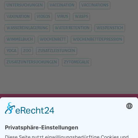
UNTERSUCHUNGEN
VACCINATION
VACCINATIONS
VAXINATION
VIDEOS
VIRUS
WASPS
WASSEREINLAGERUNG
WATER RETENTION
WESPENSTICH
WIMMELBUCH
WOCHENBETT
WOCHENBETTDEPRESSION
YOGA
ZOO
ZUSATZLEISTUNGEN
ZUSATZUNTERSUCHUNGEN
ZYTOMEGALIE
UNSER ANGEBOT
TEAM
PARTNER
REFERENZEN