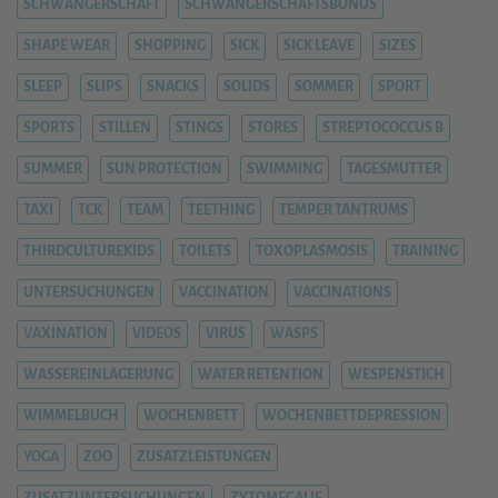
SCHWANGERSCHAFT
SCHWANGERSCHAFTSBONUS
SHAPE WEAR
SHOPPING
SICK
SICK LEAVE
SIZES
SLEEP
SLIPS
SNACKS
SOLIDS
SOMMER
SPORT
SPORTS
STILLEN
STINGS
STORES
STREPTOCOCCUS B
SUMMER
SUN PROTECTION
SWIMMING
TAGESMUTTER
TAXI
TCK
TEAM
TEETHING
TEMPER TANTRUMS
THIRDCULTUREKIDS
TOILETS
TOXOPLASMOSIS
TRAINING
UNTERSUCHUNGEN
VACCINATION
VACCINATIONS
VAXINATION
VIDEOS
VIRUS
WASPS
WASSEREINLAGERUNG
WATER RETENTION
WESPENSTICH
WIMMELBUCH
WOCHENBETT
WOCHENBETTDEPRESSION
YOGA
ZOO
ZUSATZLEISTUNGEN
ZUSATZUNTERSUCHUNGEN
ZYTOMEGALIE