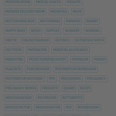
MENSTRUATION
MENTAL HEALTH
MIDWIFE
MIDWIFE DELIVERY ROOM
MIDWIVES
MUSIC
MUTTER-KIND-KUR
MUTTERPASS
NANNIES
NANNY
NAPPY RASH
NEWS
NIPPLES
NURSERY
NURSING
OBGYN
ONLINETRAINING
OUTINGS
OUTPATIENT BIRTH
OXYTOCIN
PAPERWORK
PARENTAL ALLOWANCE
PARENTING
PELVIC FLOOR RECOVERY
PERINEUM
PERIOD
PLACENTA
PLAYGROUNDS
POSTPARTUM DEPRESSION
POSTPARTUM RECOVERY
PPD
PRECOOKING
PREGNANCY
PREGNANCY BONUS
PRESENTS
QUARK
RECIPE
REKTUSDIASTASE
RESTROOMS
RETTERSPITZ
RHESUS FACTOR
RHESUSFAKTOR
RSV
RÜCKBILDUNG