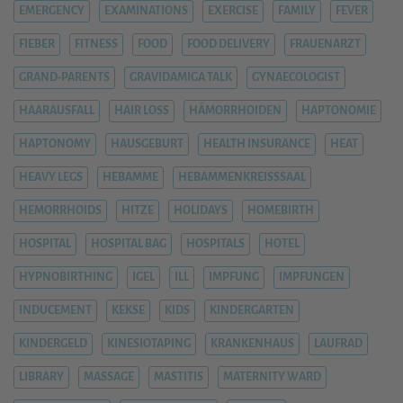
EMERGENCY
EXAMINATIONS
EXERCISE
FAMILY
FEVER
FIEBER
FITNESS
FOOD
FOOD DELIVERY
FRAUENARZT
GRAND-PARENTS
GRAVIDAMIGA TALK
GYNAECOLOGIST
HAARAUSFALL
HAIR LOSS
HÄMORRHOIDEN
HAPTONOMIE
HAPTONOMY
HAUSGEBURT
HEALTH INSURANCE
HEAT
HEAVY LEGS
HEBAMME
HEBAMMENKREISSSAAL
HEMORRHOIDS
HITZE
HOLIDAYS
HOMEBIRTH
HOSPITAL
HOSPITAL BAG
HOSPITALS
HOTEL
HYPNOBIRTHING
IGEL
ILL
IMPFUNG
IMPFUNGEN
INDUCEMENT
KEKSE
KIDS
KINDERGARTEN
KINDERGELD
KINESIOTAPING
KRANKENHAUS
LAUFRAD
LIBRARY
MASSAGE
MASTITIS
MATERNITY WARD