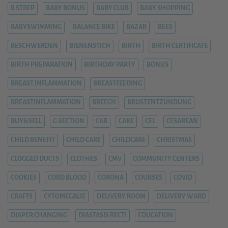
B STREP
BABY BONUS
BABY CLUB
BABY SHOPPING
BABYSWIMMING
BALANCE BIKE
BAZAR
BEES
BESCHWERDEN
BIENENSTICH
BIRTH
BIRTH CERTIFICATE
BIRTH PREPARATION
BIRTHDAY PARTY
BONUS
BREAST INFLAMMATION
BREASTFEEDING
BREASTINFLAMMATION
BREECH
BRUSTENTZÜNDUNG
BUY&SELL
C-SECTION
CAB
CAKE
CEL
CESAREAN
CHILD BENEFIT
CHILD CARE
CHILDCARE
CHRISTMAS
CLOGGED DUCTS
CLOTHES
CMV
COMMUNITY CENTERS
COOKIES
CORD BLOOD
CORONA
COURSES
COVID
CRAFTS
CYTOMEGALIE
DELIVERY ROOM
DELIVERY WARD
DIAPER CHANGING
DIASTASIS RECTI
EDUCATION