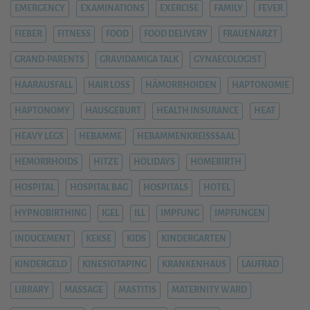
EMERGENCY
EXAMINATIONS
EXERCISE
FAMILY
FEVER
FIEBER
FITNESS
FOOD
FOOD DELIVERY
FRAUENARZT
GRAND-PARENTS
GRAVIDAMIGA TALK
GYNAECOLOGIST
HAARAUSFALL
HAIR LOSS
HÄMORRHOIDEN
HAPTONOMIE
HAPTONOMY
HAUSGEBURT
HEALTH INSURANCE
HEAT
HEAVY LEGS
HEBAMME
HEBAMMENKREISSSAAL
HEMORRHOIDS
HITZE
HOLIDAYS
HOMEBIRTH
HOSPITAL
HOSPITAL BAG
HOSPITALS
HOTEL
HYPNOBIRTHING
IGEL
ILL
IMPFUNG
IMPFUNGEN
INDUCEMENT
KEKSE
KIDS
KINDERGARTEN
KINDERGELD
KINESIOTAPING
KRANKENHAUS
LAUFRAD
LIBRARY
MASSAGE
MASTITIS
MATERNITY WARD