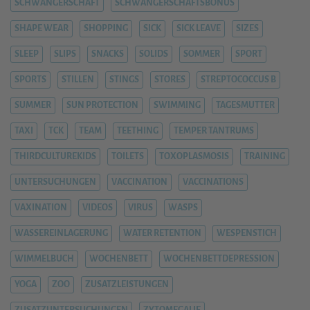
SCHWANGERSCHAFT
SCHWANGERSCHAFTSBONUS
SHAPE WEAR
SHOPPING
SICK
SICK LEAVE
SIZES
SLEEP
SLIPS
SNACKS
SOLIDS
SOMMER
SPORT
SPORTS
STILLEN
STINGS
STORES
STREPTOCOCCUS B
SUMMER
SUN PROTECTION
SWIMMING
TAGESMUTTER
TAXI
TCK
TEAM
TEETHING
TEMPER TANTRUMS
THIRDCULTUREKIDS
TOILETS
TOXOPLASMOSIS
TRAINING
UNTERSUCHUNGEN
VACCINATION
VACCINATIONS
VAXINATION
VIDEOS
VIRUS
WASPS
WASSEREINLAGERUNG
WATER RETENTION
WESPENSTICH
WIMMELBUCH
WOCHENBETT
WOCHENBETTDEPRESSION
YOGA
ZOO
ZUSATZLEISTUNGEN
ZUSATZUNTERSUCHUNGEN
ZYTOMEGALIE