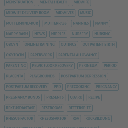
MENSTRUATION
MENTAL HEALTH
MIDWIFE
MIDWIFE DELIVERY ROOM
MIDWIVES
MUSIC
MUTTER-KIND-KUR
MUTTERPASS
NANNIES
NANNY
NAPPY RASH
NEWS
NIPPLES
NURSERY
NURSING
OBGYN
ONLINETRAINING
OUTINGS
OUTPATIENT BIRTH
OXYTOCIN
PAPERWORK
PARENTAL ALLOWANCE
PARENTING
PELVIC FLOOR RECOVERY
PERINEUM
PERIOD
PLACENTA
PLAYGROUNDS
POSTPARTUM DEPRESSION
POSTPARTUM RECOVERY
PPD
PRECOOKING
PREGNANCY
PREGNANCY BONUS
PRESENTS
QUARK
RECIPE
REKTUSDIASTASE
RESTROOMS
RETTERSPITZ
RHESUS FACTOR
RHESUSFAKTOR
RSV
RÜCKBILDUNG