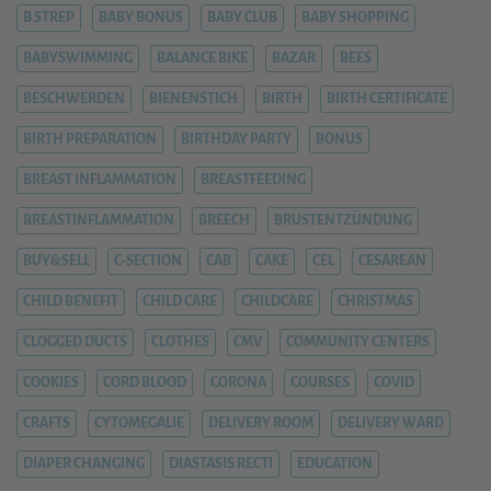
B STREP
BABY BONUS
BABY CLUB
BABY SHOPPING
BABYSWIMMING
BALANCE BIKE
BAZAR
BEES
BESCHWERDEN
BIENENSTICH
BIRTH
BIRTH CERTIFICATE
BIRTH PREPARATION
BIRTHDAY PARTY
BONUS
BREAST INFLAMMATION
BREASTFEEDING
BREASTINFLAMMATION
BREECH
BRUSTENTZÜNDUNG
BUY&SELL
C-SECTION
CAB
CAKE
CEL
CESAREAN
CHILD BENEFIT
CHILD CARE
CHILDCARE
CHRISTMAS
CLOGGED DUCTS
CLOTHES
CMV
COMMUNITY CENTERS
COOKIES
CORD BLOOD
CORONA
COURSES
COVID
CRAFTS
CYTOMEGALIE
DELIVERY ROOM
DELIVERY WARD
DIAPER CHANGING
DIASTASIS RECTI
EDUCATION