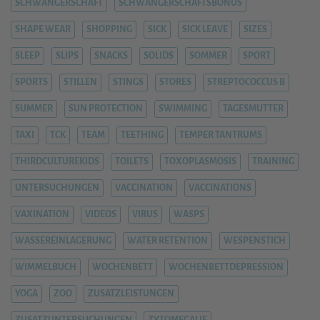
SCHWANGERSCHAFT
SCHWANGERSCHAFTSBONUS
SHAPE WEAR
SHOPPING
SICK
SICK LEAVE
SIZES
SLEEP
SLIPS
SNACKS
SOLIDS
SOMMER
SPORT
SPORTS
STILLEN
STINGS
STORES
STREPTOCOCCUS B
SUMMER
SUN PROTECTION
SWIMMING
TAGESMUTTER
TAXI
TCK
TEAM
TEETHING
TEMPER TANTRUMS
THIRDCULTUREKIDS
TOILETS
TOXOPLASMOSIS
TRAINING
UNTERSUCHUNGEN
VACCINATION
VACCINATIONS
VAXINATION
VIDEOS
VIRUS
WASPS
WASSEREINLAGERUNG
WATER RETENTION
WESPENSTICH
WIMMELBUCH
WOCHENBETT
WOCHENBETTDEPRESSION
YOGA
ZOO
ZUSATZLEISTUNGEN
ZUSATZUNTERSUCHUNGEN
ZYTOMEGALIE