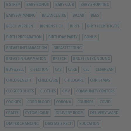
B STREP
BABY BONUS
BABY CLUB
BABY SHOPPING
BABYSWIMMING
BALANCE BIKE
BAZAR
BEES
BESCHWERDEN
BIENENSTICH
BIRTH
BIRTH CERTIFICATE
BIRTH PREPARATION
BIRTHDAY PARTY
BONUS
BREAST INFLAMMATION
BREASTFEEDING
BREASTINFLAMMATION
BREECH
BRUSTENTZÜNDUNG
BUY&SELL
C-SECTION
CAB
CAKE
CEL
CESAREAN
CHILD BENEFIT
CHILD CARE
CHILDCARE
CHRISTMAS
CLOGGED DUCTS
CLOTHES
CMV
COMMUNITY CENTERS
COOKIES
CORD BLOOD
CORONA
COURSES
COVID
CRAFTS
CYTOMEGALIE
DELIVERY ROOM
DELIVERY WARD
DIAPER CHANGING
DIASTASIS RECTI
EDUCATION