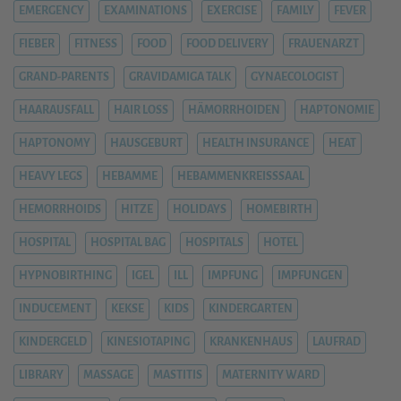
EMERGENCY
EXAMINATIONS
EXERCISE
FAMILY
FEVER
FIEBER
FITNESS
FOOD
FOOD DELIVERY
FRAUENARZT
GRAND-PARENTS
GRAVIDAMIGA TALK
GYNAECOLOGIST
HAARAUSFALL
HAIR LOSS
HÄMORRHOIDEN
HAPTONOMIE
HAPTONOMY
HAUSGEBURT
HEALTH INSURANCE
HEAT
HEAVY LEGS
HEBAMME
HEBAMMENKREISSSAAL
HEMORRHOIDS
HITZE
HOLIDAYS
HOMEBIRTH
HOSPITAL
HOSPITAL BAG
HOSPITALS
HOTEL
HYPNOBIRTHING
IGEL
ILL
IMPFUNG
IMPFUNGEN
INDUCEMENT
KEKSE
KIDS
KINDERGARTEN
KINDERGELD
KINESIOTAPING
KRANKENHAUS
LAUFRAD
LIBRARY
MASSAGE
MASTITIS
MATERNITY WARD