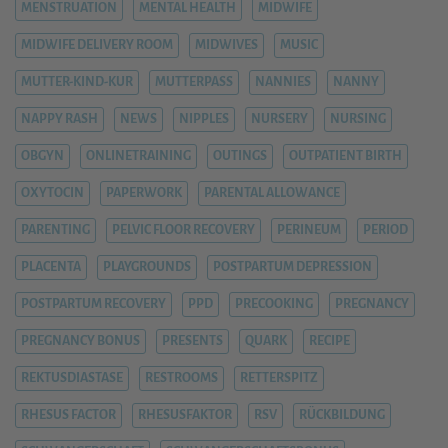
MENSTRUATION
MENTAL HEALTH
MIDWIFE
MIDWIFE DELIVERY ROOM
MIDWIVES
MUSIC
MUTTER-KIND-KUR
MUTTERPASS
NANNIES
NANNY
NAPPY RASH
NEWS
NIPPLES
NURSERY
NURSING
OBGYN
ONLINETRAINING
OUTINGS
OUTPATIENT BIRTH
OXYTOCIN
PAPERWORK
PARENTAL ALLOWANCE
PARENTING
PELVIC FLOOR RECOVERY
PERINEUM
PERIOD
PLACENTA
PLAYGROUNDS
POSTPARTUM DEPRESSION
POSTPARTUM RECOVERY
PPD
PRECOOKING
PREGNANCY
PREGNANCY BONUS
PRESENTS
QUARK
RECIPE
REKTUSDIASTASE
RESTROOMS
RETTERSPITZ
RHESUS FACTOR
RHESUSFAKTOR
RSV
RÜCKBILDUNG