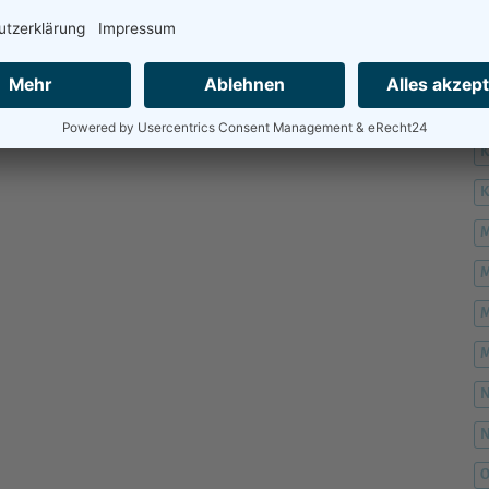
H
H
K
M
M
M
M
O