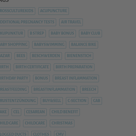
AGS
ROSSCULTUREKIDS
ACUPUNCTURE
DDITIONAL PREGNANCY TESTS
AIR TRAVEL
AKUPUNKTUR
B STREP
BABY BONUS
BABY CLUB
ABY SHOPPING
BABYSWIMMING
BALANCE BIKE
AZAR
BEES
BESCHWERDEN
BIENENSTICH
IRTH
BIRTH CERTIFICATE
BIRTH PREPARATION
IRTHDAY PARTY
BONUS
BREAST INFLAMMATION
REASTFEEDING
BREASTINFLAMMATION
BREECH
BRUSTENTZÜNDUNG
BUY&SELL
C-SECTION
CAB
AKE
CEL
CESAREAN
CHILD BENEFIT
HILD CARE
CHILDCARE
CHRISTMAS
LOGGED DUCTS
CLOTHES
CMV