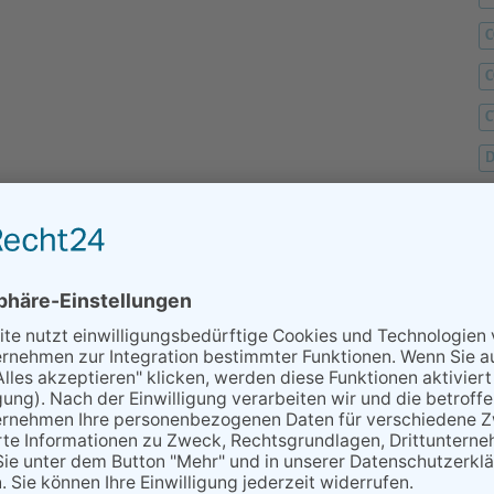
C
C
D
F
F
G
H