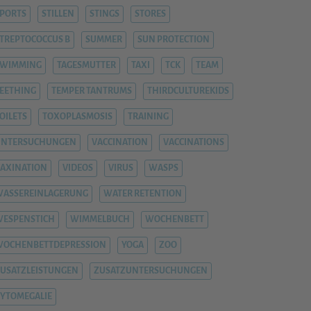
PORTS
STILLEN
STINGS
STORES
TREPTOCOCCUS B
SUMMER
SUN PROTECTION
SWIMMING
TAGESMUTTER
TAXI
TCK
TEAM
EETHING
TEMPER TANTRUMS
THIRDCULTUREKIDS
OILETS
TOXOPLASMOSIS
TRAINING
UNTERSUCHUNGEN
VACCINATION
VACCINATIONS
AXINATION
VIDEOS
VIRUS
WASPS
ASSEREINLAGERUNG
WATER RETENTION
ESPENSTICH
WIMMELBUCH
WOCHENBETT
WOCHENBETTDEPRESSION
YOGA
ZOO
USATZLEISTUNGEN
ZUSATZUNTERSUCHUNGEN
YTOMEGALIE