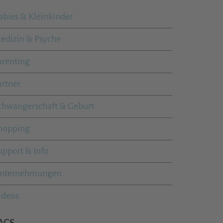
abies & Kleinkinder
edizin & Psyche
arenting
artner
chwangerschaft & Geburt
hopping
upport & Info
nternehmungen
ideos