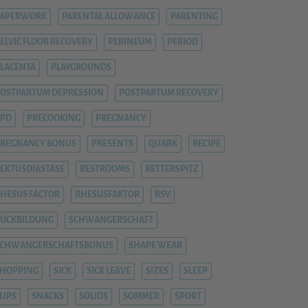
PAPERWORK
PARENTAL ALLOWANCE
PARENTING
ELVIC FLOOR RECOVERY
PERINEUM
PERIOD
LACENTA
PLAYGROUNDS
OSTPARTUM DEPRESSION
POSTPARTUM RECOVERY
PPD
PRECOOKING
PREGNANCY
REGNANCY BONUS
PRESENTS
QUARK
RECIPE
EKTUSDIASTASE
RESTROOMS
RETTERSPITZ
HESUS FACTOR
RHESUSFAKTOR
RSV
ÜCKBILDUNG
SCHWANGERSCHAFT
SCHWANGERSCHAFTSBONUS
SHAPE WEAR
HOPPING
SICK
SICK LEAVE
SIZES
SLEEP
LIPS
SNACKS
SOLIDS
SOMMER
SPORT