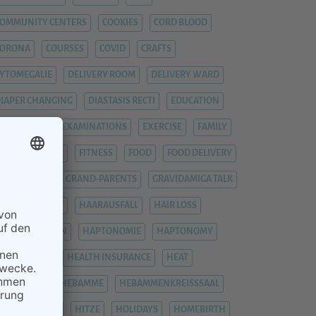
OMMUNITY CENTERS
COOKIES
CORD BLOOD
CORONA
COURSES
COVID
CRAFTS
YTOMEGALIE
DELIVERY ROOM
DELIVERY WARD
IAPER CHANGING
DIASTASIS RECTI
EDUCATION
EMERGENCY
EXAMINATIONS
EXERCISE
FAMILY
EVER
FIEBER
FITNESS
FOOD
FOOD DELIVERY
RAUENARZT
GRAND-PARENTS
GRAVIDAMIGA TALK
YNAECOLOGIST
HAARAUSFALL
HAIR LOSS
HÄMORRHOIDEN
HAPTONOMIE
HAPTONOMY
HAUSGEBURT
HEALTH INSURANCE
HEAT
EAVY LEGS
HEBAMME
HEBAMMENKREISSSAAL
HEMORRHOIDS
HITZE
HOLIDAYS
HOMEBIRTH