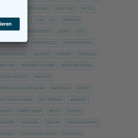
OSPITAL
HOSPITAL BAG
HOSPITALS
HOTEL
YPNOBIRTHING
IGEL
ILL
IMPFUNG
IMPFUNGEN
INDUCEMENT
KEKSE
KIDS
INDERGARTEN
KINDERGELD
KINESIOTAPING
KRANKENHAUS
LAUFRAD
LIBRARY
MASSAGE
ASTITIS
MATERNITY WARD
MENSTRUATION
ENTAL HEALTH
MIDWIFE
IDWIFE DELIVERY ROOM
MIDWIVES
MUSIC
UTTER-KIND-KUR
MUTTERPASS
NANNIES
NANNY
NAPPY RASH
NEWS
NIPPLES
NURSERY
NURSING
OBGYN
ONLINETRAINING
UTINGS
OUTPATIENT BIRTH
OXYTOCIN