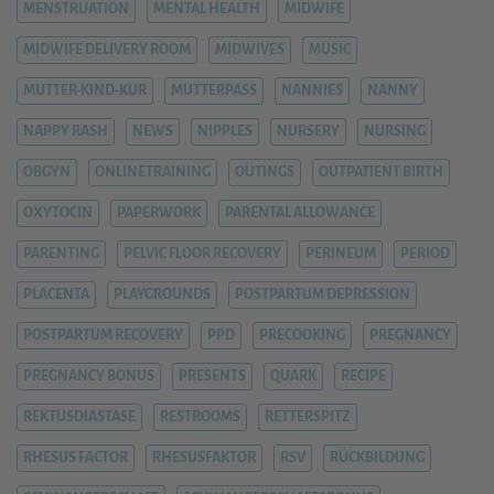
MENSTRUATION
MENTAL HEALTH
MIDWIFE
MIDWIFE DELIVERY ROOM
MIDWIVES
MUSIC
MUTTER-KIND-KUR
MUTTERPASS
NANNIES
NANNY
NAPPY RASH
NEWS
NIPPLES
NURSERY
NURSING
OBGYN
ONLINETRAINING
OUTINGS
OUTPATIENT BIRTH
OXYTOCIN
PAPERWORK
PARENTAL ALLOWANCE
PARENTING
PELVIC FLOOR RECOVERY
PERINEUM
PERIOD
PLACENTA
PLAYGROUNDS
POSTPARTUM DEPRESSION
POSTPARTUM RECOVERY
PPD
PRECOOKING
PREGNANCY
PREGNANCY BONUS
PRESENTS
QUARK
RECIPE
REKTUSDIASTASE
RESTROOMS
RETTERSPITZ
RHESUS FACTOR
RHESUSFAKTOR
RSV
RÜCKBILDUNG