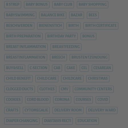
B STREP
BABY BONUS
BABY CLUB
BABY SHOPPING
BABYSWIMMING
BALANCE BIKE
BAZAR
BEES
BESCHWERDEN
BIENENSTICH
BIRTH
BIRTH CERTIFICATE
BIRTH PREPARATION
BIRTHDAY PARTY
BONUS
BREAST INFLAMMATION
BREASTFEEDING
BREASTINFLAMMATION
BREECH
BRUSTENTZÜNDUNG
BUY&SELL
C-SECTION
CAB
CAKE
CEL
CESAREAN
CHILD BENEFIT
CHILD CARE
CHILDCARE
CHRISTMAS
CLOGGED DUCTS
CLOTHES
CMV
COMMUNITY CENTERS
COOKIES
CORD BLOOD
CORONA
COURSES
COVID
CRAFTS
CYTOMEGALIE
DELIVERY ROOM
DELIVERY WARD
DIAPER CHANGING
DIASTASIS RECTI
EDUCATION