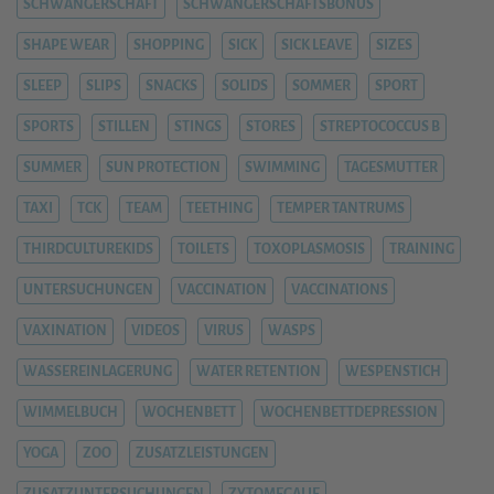
SCHWANGERSCHAFT
SCHWANGERSCHAFTSBONUS
SHAPE WEAR
SHOPPING
SICK
SICK LEAVE
SIZES
SLEEP
SLIPS
SNACKS
SOLIDS
SOMMER
SPORT
SPORTS
STILLEN
STINGS
STORES
STREPTOCOCCUS B
SUMMER
SUN PROTECTION
SWIMMING
TAGESMUTTER
TAXI
TCK
TEAM
TEETHING
TEMPER TANTRUMS
THIRDCULTUREKIDS
TOILETS
TOXOPLASMOSIS
TRAINING
UNTERSUCHUNGEN
VACCINATION
VACCINATIONS
VAXINATION
VIDEOS
VIRUS
WASPS
WASSEREINLAGERUNG
WATER RETENTION
WESPENSTICH
WIMMELBUCH
WOCHENBETT
WOCHENBETTDEPRESSION
YOGA
ZOO
ZUSATZLEISTUNGEN
ZUSATZUNTERSUCHUNGEN
ZYTOMEGALIE