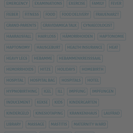
EMERGENCY
EXAMINATIONS
EXERCISE
FAMILY
FEVER
FIEBER
FITNESS
FOOD
FOOD DELIVERY
FRAUENARZT
GRAND-PARENTS
GRAVIDAMIGA TALK
GYNAECOLOGIST
HAARAUSFALL
HAIR LOSS
HÄMORRHOIDEN
HAPTONOMIE
HAPTONOMY
HAUSGEBURT
HEALTH INSURANCE
HEAT
HEAVY LEGS
HEBAMME
HEBAMMENKREISSSAAL
HEMORRHOIDS
HITZE
HOLIDAYS
HOMEBIRTH
HOSPITAL
HOSPITAL BAG
HOSPITALS
HOTEL
HYPNOBIRTHING
IGEL
ILL
IMPFUNG
IMPFUNGEN
INDUCEMENT
KEKSE
KIDS
KINDERGARTEN
KINDERGELD
KINESIOTAPING
KRANKENHAUS
LAUFRAD
LIBRARY
MASSAGE
MASTITIS
MATERNITY WARD