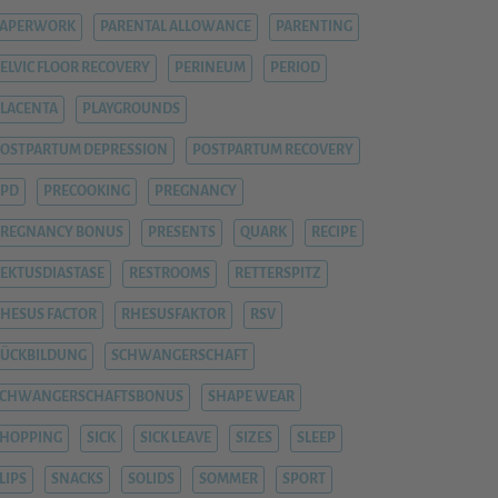
PAPERWORK
PARENTAL ALLOWANCE
PARENTING
ELVIC FLOOR RECOVERY
PERINEUM
PERIOD
LACENTA
PLAYGROUNDS
OSTPARTUM DEPRESSION
POSTPARTUM RECOVERY
PPD
PRECOOKING
PREGNANCY
REGNANCY BONUS
PRESENTS
QUARK
RECIPE
EKTUSDIASTASE
RESTROOMS
RETTERSPITZ
HESUS FACTOR
RHESUSFAKTOR
RSV
ÜCKBILDUNG
SCHWANGERSCHAFT
SCHWANGERSCHAFTSBONUS
SHAPE WEAR
HOPPING
SICK
SICK LEAVE
SIZES
SLEEP
LIPS
SNACKS
SOLIDS
SOMMER
SPORT