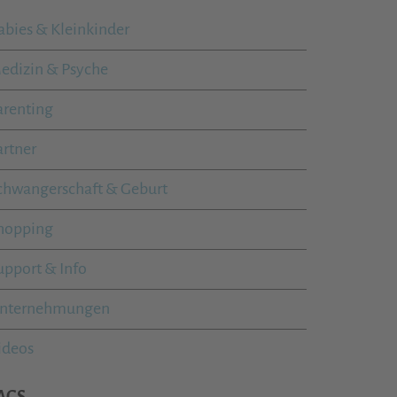
abies & Kleinkinder
edizin & Psyche
arenting
artner
chwangerschaft & Geburt
hopping
upport & Info
nternehmungen
ideos