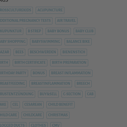
AGS
ROSSCULTUREKIDS
ACUPUNCTURE
DDITIONAL PREGNANCY TESTS
AIR TRAVEL
AKUPUNKTUR
B STREP
BABY BONUS
BABY CLUB
ABY SHOPPING
BABYSWIMMING
BALANCE BIKE
AZAR
BEES
BESCHWERDEN
BIENENSTICH
IRTH
BIRTH CERTIFICATE
BIRTH PREPARATION
IRTHDAY PARTY
BONUS
BREAST INFLAMMATION
REASTFEEDING
BREASTINFLAMMATION
BREECH
BRUSTENTZÜNDUNG
BUY&SELL
C-SECTION
CAB
AKE
CEL
CESAREAN
CHILD BENEFIT
HILD CARE
CHILDCARE
CHRISTMAS
LOGGED DUCTS
CLOTHES
CMV