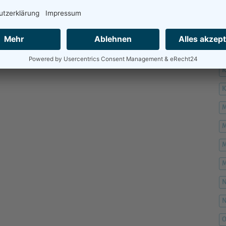
H
H
K
M
M
M
M
O