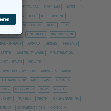
OSPITAL
HOSPITAL BAG
HOSPITALS
HOTEL
YPNOBIRTHING
IGEL
ILL
IMPFUNG
IMPFUNGEN
INDUCEMENT
KEKSE
KIDS
INDERGARTEN
KINDERGELD
KINESIOTAPING
KRANKENHAUS
LAUFRAD
LIBRARY
MASSAGE
ASTITIS
MATERNITY WARD
MENSTRUATION
ENTAL HEALTH
MIDWIFE
IDWIFE DELIVERY ROOM
MIDWIVES
MUSIC
UTTER-KIND-KUR
MUTTERPASS
NANNIES
NANNY
NAPPY RASH
NEWS
NIPPLES
NURSERY
NURSING
OBGYN
ONLINETRAINING
UTINGS
OUTPATIENT BIRTH
OXYTOCIN