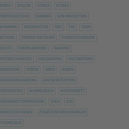
PORTS
STILLEN
STINGS
STORES
TREPTOCOCCUS B
SUMMER
SUN PROTECTION
SWIMMING
TAGESMUTTER
TAXI
TCK
TEAM
EETHING
TEMPER TANTRUMS
THIRDCULTUREKIDS
OILETS
TOXOPLASMOSIS
TRAINING
UNTERSUCHUNGEN
VACCINATION
VACCINATIONS
AXINATION
VIDEOS
VIRUS
WASPS
ASSEREINLAGERUNG
WATER RETENTION
ESPENSTICH
WIMMELBUCH
WOCHENBETT
WOCHENBETTDEPRESSION
YOGA
ZOO
USATZLEISTUNGEN
ZUSATZUNTERSUCHUNGEN
YTOMEGALIE