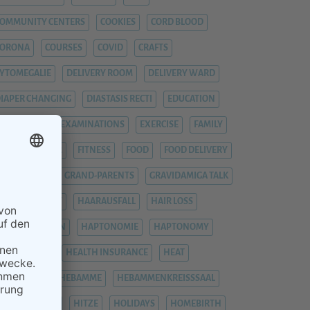
OMMUNITY CENTERS
COOKIES
CORD BLOOD
CORONA
COURSES
COVID
CRAFTS
YTOMEGALIE
DELIVERY ROOM
DELIVERY WARD
IAPER CHANGING
DIASTASIS RECTI
EDUCATION
EMERGENCY
EXAMINATIONS
EXERCISE
FAMILY
EVER
FIEBER
FITNESS
FOOD
FOOD DELIVERY
RAUENARZT
GRAND-PARENTS
GRAVIDAMIGA TALK
YNAECOLOGIST
HAARAUSFALL
HAIR LOSS
HÄMORRHOIDEN
HAPTONOMIE
HAPTONOMY
HAUSGEBURT
HEALTH INSURANCE
HEAT
EAVY LEGS
HEBAMME
HEBAMMENKREISSSAAL
HEMORRHOIDS
HITZE
HOLIDAYS
HOMEBIRTH