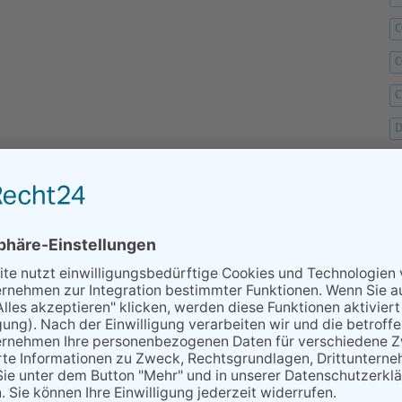
C
C
D
F
F
G
H