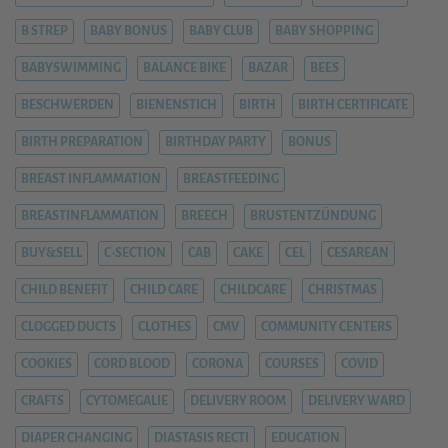
B STREP
BABY BONUS
BABY CLUB
BABY SHOPPING
BABYSWIMMING
BALANCE BIKE
BAZAR
BEES
BESCHWERDEN
BIENENSTICH
BIRTH
BIRTH CERTIFICATE
BIRTH PREPARATION
BIRTHDAY PARTY
BONUS
BREAST INFLAMMATION
BREASTFEEDING
BREASTINFLAMMATION
BREECH
BRUSTENTZÜNDUNG
BUY&SELL
C-SECTION
CAB
CAKE
CEL
CESAREAN
CHILD BENEFIT
CHILD CARE
CHILDCARE
CHRISTMAS
CLOGGED DUCTS
CLOTHES
CMV
COMMUNITY CENTERS
COOKIES
CORD BLOOD
CORONA
COURSES
COVID
CRAFTS
CYTOMEGALIE
DELIVERY ROOM
DELIVERY WARD
DIAPER CHANGING
DIASTASIS RECTI
EDUCATION