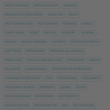
MENSTRUATION
MENTAL HEALTH
MIDWIFE
MIDWIFE DELIVERY ROOM
MIDWIVES
MUSIC
MUTTER-KIND-KUR
MUTTERPASS
NANNIES
NANNY
NAPPY RASH
NEWS
NIPPLES
NURSERY
NURSING
OBGYN
ONLINETRAINING
OUTINGS
OUTPATIENT BIRTH
OXYTOCIN
PAPERWORK
PARENTAL ALLOWANCE
PARENTING
PELVIC FLOOR RECOVERY
PERINEUM
PERIOD
PLACENTA
PLAYGROUNDS
POSTPARTUM DEPRESSION
POSTPARTUM RECOVERY
PPD
PRECOOKING
PREGNANCY
PREGNANCY BONUS
PRESENTS
QUARK
RECIPE
REKTUSDIASTASE
RESTROOMS
RETTERSPITZ
RHESUS FACTOR
RHESUSFAKTOR
RSV
RÜCKBILDUNG