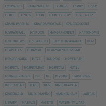
EMERGENCY
EXAMINATIONS
EXERCISE
FAMILY
FEVER
FIEBER
FITNESS
FOOD
FOOD DELIVERY
FRAUENARZT
GRAND-PARENTS
GRAVIDAMIGA TALK
GYNAECOLOGIST
HAARAUSFALL
HAIR LOSS
HÄMORRHOIDEN
HAPTONOMIE
HAPTONOMY
HAUSGEBURT
HEALTH INSURANCE
HEAT
HEAVY LEGS
HEBAMME
HEBAMMENKREISSSAAL
HEMORRHOIDS
HITZE
HOLIDAYS
HOMEBIRTH
HOSPITAL
HOSPITAL BAG
HOSPITALS
HOTEL
HYPNOBIRTHING
IGEL
ILL
IMPFUNG
IMPFUNGEN
INDUCEMENT
KEKSE
KIDS
KINDERGARTEN
KINDERGELD
KINESIOTAPING
KRANKENHAUS
LAUFRAD
LIBRARY
MASSAGE
MASTITIS
MATERNITY WARD