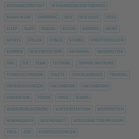
SCHWANGERSCHAFT
SCHWANGERSCHAFTSBONUS
SHAPE WEAR
SHOPPING
SICK
SICK LEAVE
SIZES
SLEEP
SLIPS
SNACKS
SOLIDS
SOMMER
SPORT
SPORTS
STILLEN
STINGS
STORES
STREPTOCOCCUS B
SUMMER
SUN PROTECTION
SWIMMING
TAGESMUTTER
TAXI
TCK
TEAM
TEETHING
TEMPER TANTRUMS
THIRDCULTUREKIDS
TOILETS
TOXOPLASMOSIS
TRAINING
UNTERSUCHUNGEN
VACCINATION
VACCINATIONS
VAXINATION
VIDEOS
VIRUS
WASPS
WASSEREINLAGERUNG
WATER RETENTION
WESPENSTICH
WIMMELBUCH
WOCHENBETT
WOCHENBETTDEPRESSION
YOGA
ZOO
ZUSATZLEISTUNGEN