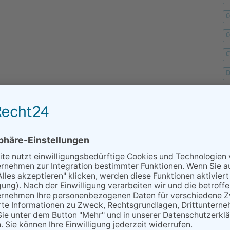
C
C
D
F
F
G
H