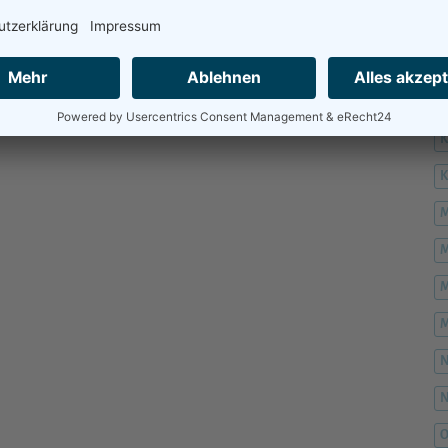
H
H
K
M
M
M
M
O