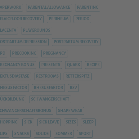
PAPERWORK
PARENTAL ALLOWANCE
PARENTING
ELVIC FLOOR RECOVERY
PERINEUM
PERIOD
LACENTA
PLAYGROUNDS
OSTPARTUM DEPRESSION
POSTPARTUM RECOVERY
PPD
PRECOOKING
PREGNANCY
REGNANCY BONUS
PRESENTS
QUARK
RECIPE
EKTUSDIASTASE
RESTROOMS
RETTERSPITZ
HESUS FACTOR
RHESUSFAKTOR
RSV
ÜCKBILDUNG
SCHWANGERSCHAFT
SCHWANGERSCHAFTSBONUS
SHAPE WEAR
HOPPING
SICK
SICK LEAVE
SIZES
SLEEP
LIPS
SNACKS
SOLIDS
SOMMER
SPORT