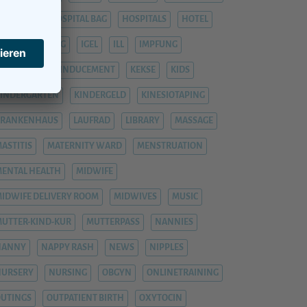
OSPITAL
HOSPITAL BAG
HOSPITALS
HOTEL
YPNOBIRTHING
IGEL
ILL
IMPFUNG
IMPFUNGEN
INDUCEMENT
KEKSE
KIDS
INDERGARTEN
KINDERGELD
KINESIOTAPING
KRANKENHAUS
LAUFRAD
LIBRARY
MASSAGE
ASTITIS
MATERNITY WARD
MENSTRUATION
ENTAL HEALTH
MIDWIFE
IDWIFE DELIVERY ROOM
MIDWIVES
MUSIC
UTTER-KIND-KUR
MUTTERPASS
NANNIES
NANNY
NAPPY RASH
NEWS
NIPPLES
NURSERY
NURSING
OBGYN
ONLINETRAINING
UTINGS
OUTPATIENT BIRTH
OXYTOCIN