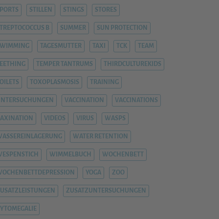
PORTS
STILLEN
STINGS
STORES
TREPTOCOCCUS B
SUMMER
SUN PROTECTION
SWIMMING
TAGESMUTTER
TAXI
TCK
TEAM
EETHING
TEMPER TANTRUMS
THIRDCULTUREKIDS
OILETS
TOXOPLASMOSIS
TRAINING
UNTERSUCHUNGEN
VACCINATION
VACCINATIONS
AXINATION
VIDEOS
VIRUS
WASPS
ASSEREINLAGERUNG
WATER RETENTION
ESPENSTICH
WIMMELBUCH
WOCHENBETT
WOCHENBETTDEPRESSION
YOGA
ZOO
USATZLEISTUNGEN
ZUSATZUNTERSUCHUNGEN
YTOMEGALIE