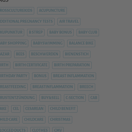
AGS
ROSSCULTUREKIDS
ACUPUNCTURE
DDITIONAL PREGNANCY TESTS
AIR TRAVEL
AKUPUNKTUR
B STREP
BABY BONUS
BABY CLUB
ABY SHOPPING
BABYSWIMMING
BALANCE BIKE
AZAR
BEES
BESCHWERDEN
BIENENSTICH
IRTH
BIRTH CERTIFICATE
BIRTH PREPARATION
IRTHDAY PARTY
BONUS
BREAST INFLAMMATION
REASTFEEDING
BREASTINFLAMMATION
BREECH
BRUSTENTZÜNDUNG
BUY&SELL
C-SECTION
CAB
AKE
CEL
CESAREAN
CHILD BENEFIT
HILD CARE
CHILDCARE
CHRISTMAS
LOGGED DUCTS
CLOTHES
CMV