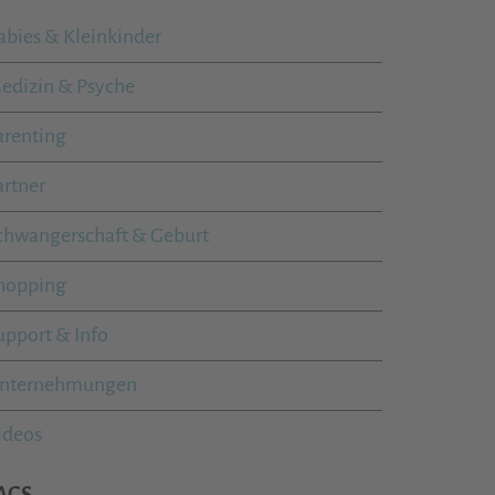
abies & Kleinkinder
edizin & Psyche
arenting
artner
chwangerschaft & Geburt
hopping
upport & Info
nternehmungen
ideos