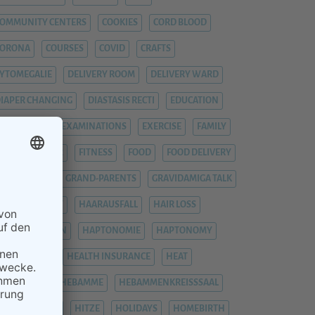
OMMUNITY CENTERS
COOKIES
CORD BLOOD
CORONA
COURSES
COVID
CRAFTS
YTOMEGALIE
DELIVERY ROOM
DELIVERY WARD
IAPER CHANGING
DIASTASIS RECTI
EDUCATION
EMERGENCY
EXAMINATIONS
EXERCISE
FAMILY
EVER
FIEBER
FITNESS
FOOD
FOOD DELIVERY
RAUENARZT
GRAND-PARENTS
GRAVIDAMIGA TALK
YNAECOLOGIST
HAARAUSFALL
HAIR LOSS
HÄMORRHOIDEN
HAPTONOMIE
HAPTONOMY
HAUSGEBURT
HEALTH INSURANCE
HEAT
EAVY LEGS
HEBAMME
HEBAMMENKREISSSAAL
HEMORRHOIDS
HITZE
HOLIDAYS
HOMEBIRTH