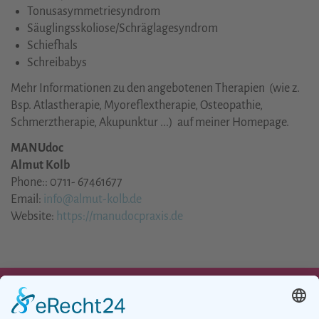
Tonusasymmetriesyndrom
Säuglingsskoliose/Schräglagesyndrom
Schiefhals
Schreibabys
Mehr Informationen zu den angebotenen Therapien (wie z.
Bsp. Atlastherapie, Myoreflextherapie, Osteopathie,
Schmerztherapie, Akupunktur ...) auf meiner Homepage.
MANUdoc
Almut Kolb
Phone:
: 0711- 67461677
Email:
info@almut-kolb.de
Website:
https://manudocpraxis.de
UNSER ANGEBOT