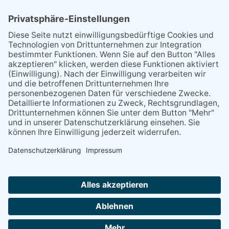
TEAM
PARTNER
REFERENZEN
BLOG
FAQ
KONTAKT
BESUCHEN
BESUCHEN
SIE
SIE
UNS
UNS
© 2020 Gravidamiga - pregnancy & babies GbR
BEI
BEI
Impressum
Datenschutz
AGB
FACEBOOK
INSTAGRAM