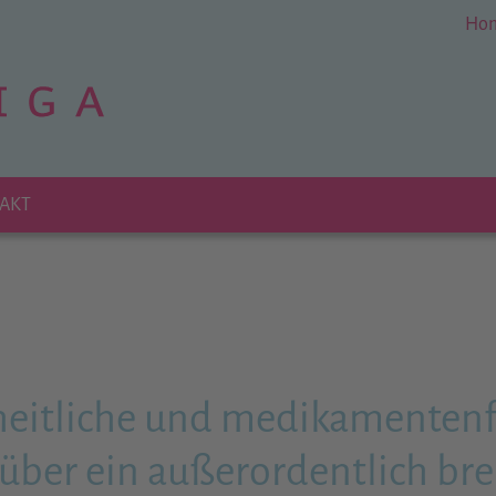
Ho
AKT
zheitliche und medikamentenf
ber ein außerordentlich bre