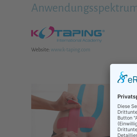
Anwendungsspektrum 
Website:
www.k-taping.com