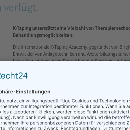
verfügt.
K-Taping unterstützt eine Vielzahl von Therapiemethod
Behandlungsmöglichkeiten.
Die Internationale K-Taping Academy, gegründet von Birgi
Entwickler von Anlagetechniken und Weiterbildungskursen 
heute Anwendung in der Physiotherapie, Sportphysiotherapi
Gynäkologie, Lymphologie und Logopädie.